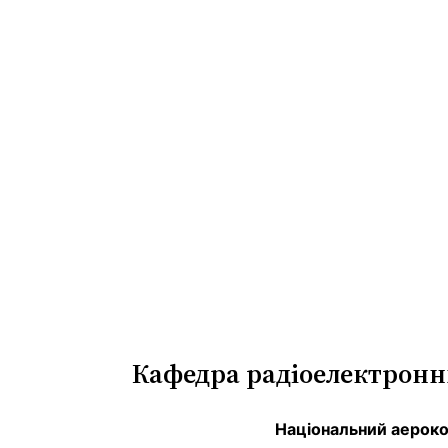
Перейти
до
вмісту
Кафедра радіоелектронни
Національний аерокос