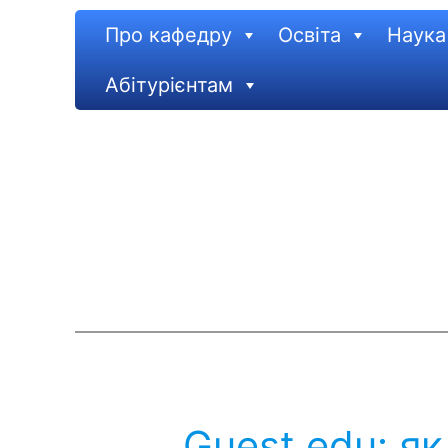
Про кафедру
Освіта
Наука
Абітурієнтам
Guest edu: як