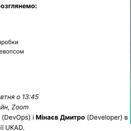
розглянемо:
зробки
девопсом
втня о 13:45
йн, Zoom
(DevOps) і
Мінаєв Дмитро
(Developer) в
ії UKAD.