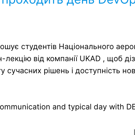
ошує студентів Національного аероко
-лекцію від компанії UKAD , щоб ді
 сучасних рішень і доступність нові
Communication and typical day with 