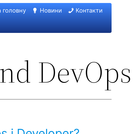
 головну
Новини
Контакти
and DevOps
s і Developer?