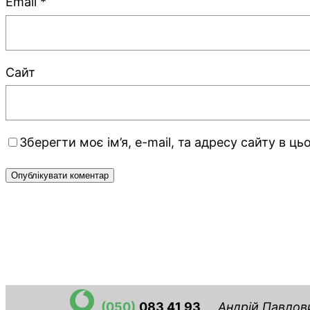
Email
*
Сайт
Зберегти моє ім’я, e-mail, та адресу сайту в ц
(050)
083 41 93
Андрій Павлов