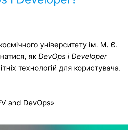
смічного університету ім. М. Є.
знатися, як
DevOps і Developer
тніх технологій для користувача.
DEV and DevOps»