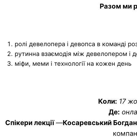
Разом ми 
ролі девелопера і девопса в команді ро
рутинна взаємодія між девелопером і 
міфи, меми і технології на кожен день
Коли:
17 жо
Де:
онла
Спікери лекції
—
Косаревський Богдан
компан