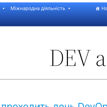
Міжнародна діяльність
На
DEV 
 проходить день DevOp