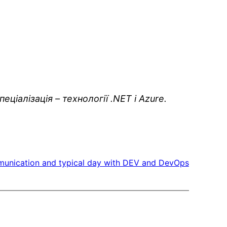
іалізація – технології .NET і Azure.
unication and typical day with DEV and DevOps