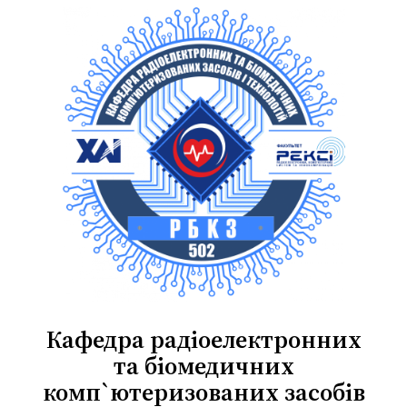
Перейти
до
вмісту
Кафедра радіоелектронних
та біомедичних
комп`ютеризованих засобів