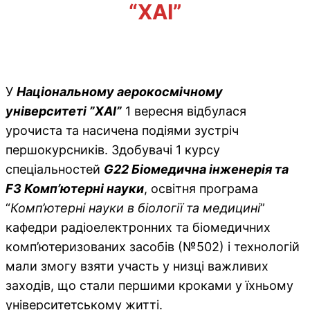
“ХАІ”
У
Національному аерокосмічному
університеті ”ХАІ”
1 вересня відбулася
урочиста та насичена подіями зустріч
першокурсників. Здобувачі 1 курсу
спеціальностей
G22 Біомедична інженерія та
F3 Комп’ютерні науки
, освітня програма
“
Комп’ютерні науки в біології та медицині
”
кафедри радіоелектронних та біомедичних
комп’ютеризованих засобів (№502) і технологій
мали змогу взяти участь у низці важливих
заходів, що стали першими кроками у їхньому
університетському житті.