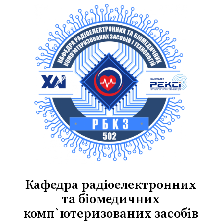
Перейти
до
вмісту
Кафедра радіоелектронних
та біомедичних
комп`ютеризованих засобів