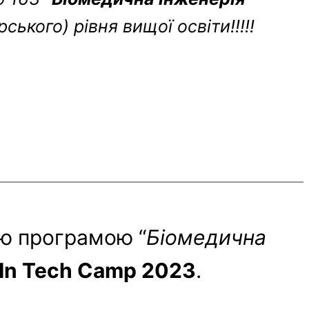
ського) рівня вищої освіти!!!!!
ою програмою “
Біомедична
In Tech Camp 2023
.