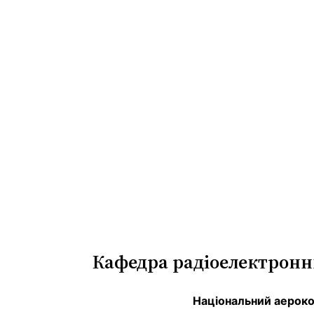
Перейти
до
вмісту
Кафедра радіоелектронни
Національний аерокос