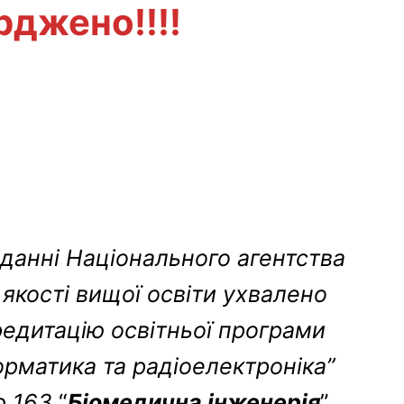
рджено!!!!
іданні Національного агентства
 якості вищої освіти ухвалено
редитацію освітньої програми
орматика та радіоелектроніка”
ю 163
“
Біомедична інженерія
”