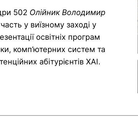
дри 502
Олійник Володимир
часть у виїзному заході у
зентації освітніх програм
ки, комп’ютерних систем та
енційних абітурієнтів ХАІ.