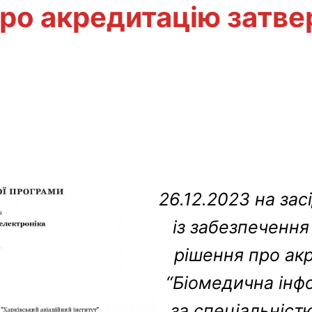
ро акредитацію затве
26.12.2023 на зас
із забезпечення
рішення про ак
“Біомедична інф
за спеціальніст