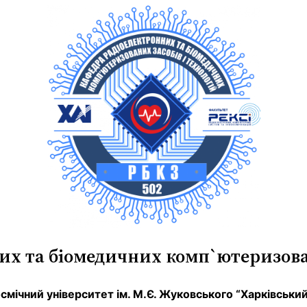
х та біомедичних комп`ютеризован
мічний університет ім. М.Є. Жуковського “Харківський 